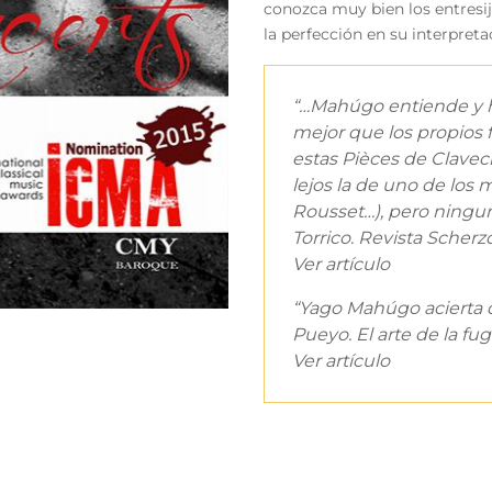
conozca muy bien los entresij
la perfección en su interpret
“…Mahúgo entiende y ha
mejor que los propios 
estas Pièces de Claveci
lejos la de uno de lo
Rousset…), pero ningun
Torrico. Revista Scherz
Ver artículo
“Yago Mahúgo acierta 
Pueyo. El arte de la fu
Ver artículo