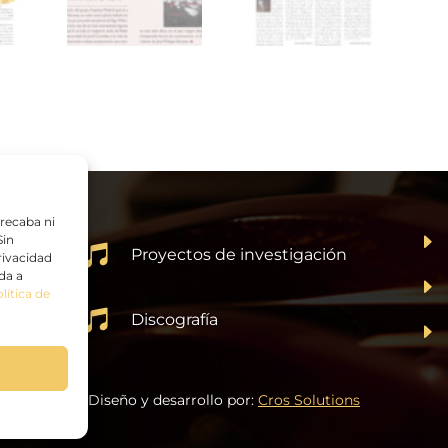
 recaba ni
E
Sin

Proyectos de investigación
rivacidad
da a
E
lítica de

Discografía
E
Diseño y desarrollo por:
Cros Solutions