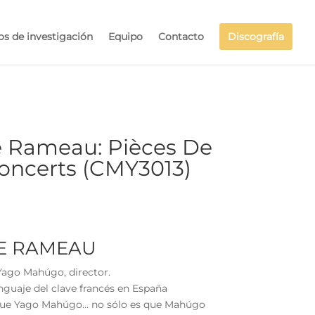
os de investigación
Equipo
Contacto
Discografía
e Rameau: Pièces De
Concerts (CMY3013)
PE RAMEAU
ago Mahúgo, director.
enguaje del clave francés en España
 que Yago Mahúgo… no sólo es que Mahúgo